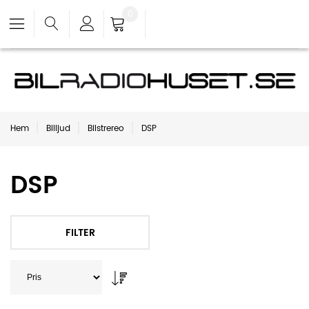
0
Hem
Billjud
Bilstrereo
DSP
DSP
FILTER