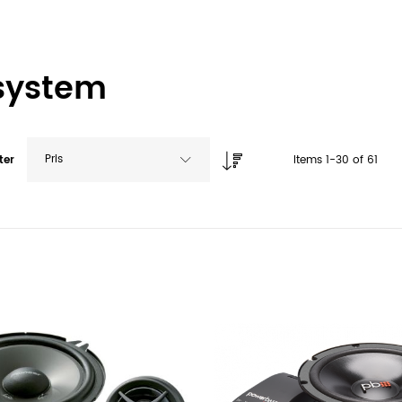
system
Pris
ter
Items
1
-
30
of
61