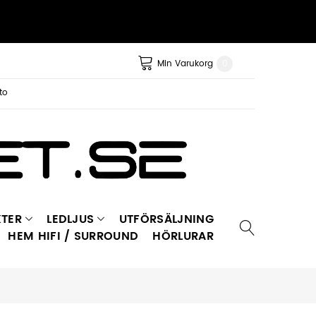
Min Varukorg
0
to
TER
LEDLJUS
UTFÖRSÄLJNING
HEM HIFI / SURROUND
HÖRLURAR