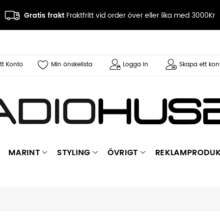
Gratis frakt
Fraktfritt vid order över eller lika med 3000Kr
tt Konto
Min önskelista
Logga in
Skapa ett kon
MARINT
STYLING
ÖVRIGT
REKLAMPRODUK