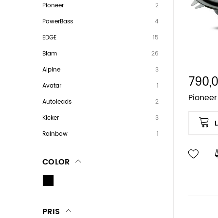
Pioneer
2
PowerBass
4
EDGE
15
Blam
26
Alpine
3
790,0
Avatar
1
Pioneer
Autoleads
2
Kicker
3
Rainbow
1
COLOR
PRIS