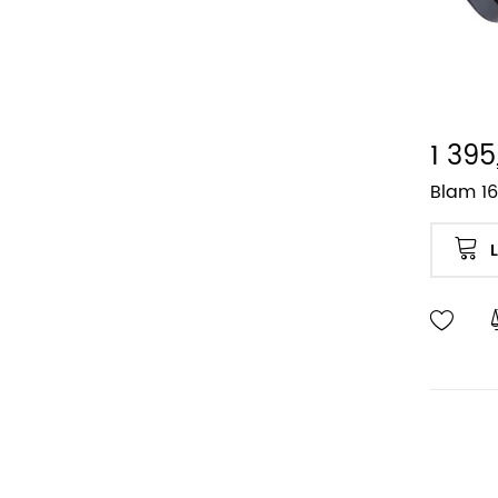
1 395
Blam 1