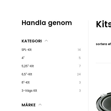
Kit
Handla genom
KATEGORI
sortera ef
SPL-Kit
14
4"
5
5,25"-Kit
7
6,5"-Kit
24
8"-Kit
3
3-Vägs Kit
3
MÄRKE