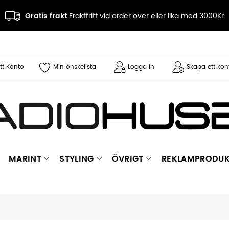
Gratis frakt
Fraktfritt vid order över eller lika med 3000Kr
tt Konto
Min önskelista
Logga in
Skapa ett kon
MARINT
STYLING
ÖVRIGT
REKLAMPRODUK