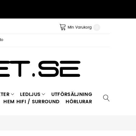
Min Varukorg
0
to
TER
LEDLJUS
UTFÖRSÄLJNING
HEM HIFI / SURROUND
HÖRLURAR