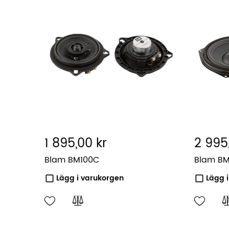
1 895,00 kr
2 995
Blam BM100C
Blam B
Lägg i varukorgen
Lägg 