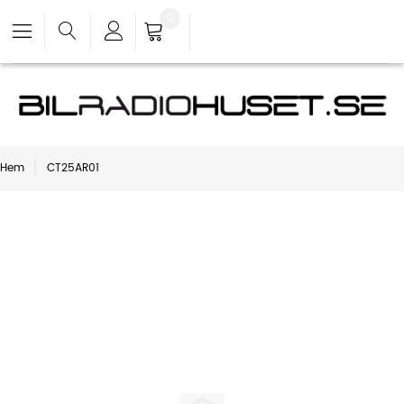
0
Hem
CT25AR01