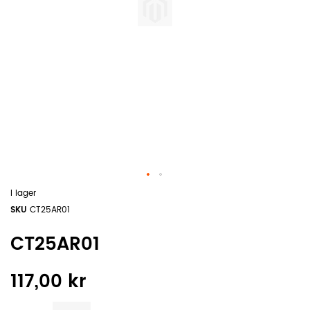
I lager
SKU
CT25AR01
CT25AR01
117,00 kr