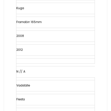
Kuga
Framdörr 165mm
2008
2012
N // A
Vadställe
Fiesta