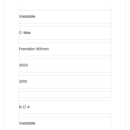
Vadställe
C-Max
Framdörr 165mm
2003
2010
N // A
Vadställe