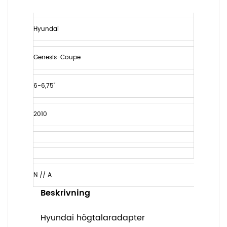
Hyundai
Genesis-Coupe
6-6,75"
2010
N // A
Beskrivning
Hyundai högtalaradapter