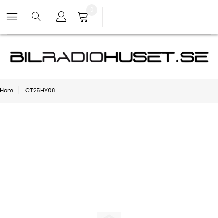
0
Hem
CT25HY08