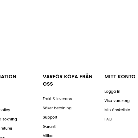
MATION
VARFÖR KÖPA FRÅN
MITT KONTO
OSS
Logga in
Frakt & leverans
Visa varukorg
Säker betalning
policy
Min önskelista
Support
d sökning
FAQ
Garanti
returer
Villkor
oss