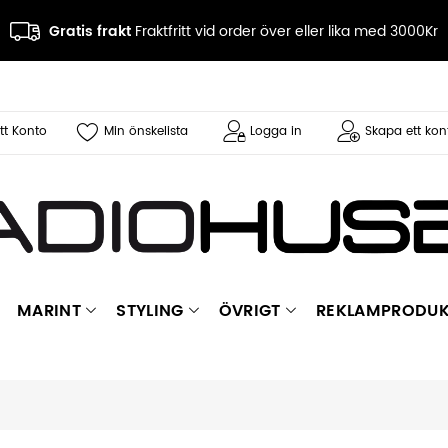
Gratis frakt
Fraktfritt vid order över eller lika med 3000Kr
tt Konto
Min önskelista
Logga in
Skapa ett kon
MARINT
STYLING
ÖVRIGT
REKLAMPRODUK