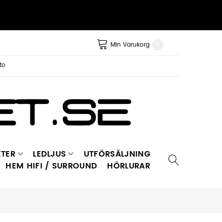
Min Varukorg
0
to
TER
LEDLJUS
UTFÖRSÄLJNING
HEM HIFI / SURROUND
HÖRLURAR