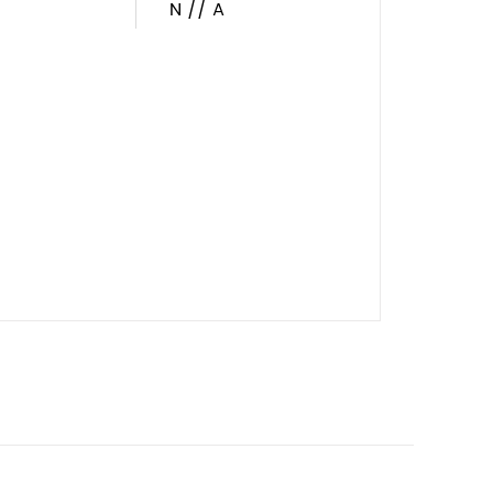
N // A