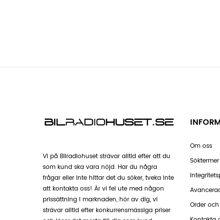
INFOR
Om oss
Vi på Bilradiohuset strävar alltid efter att du
Söktermer
som kund ska vara nöjd. Har du några
Integritets
frågar eller inte hittar det du söker, tveka inte
att kontakta oss! Är vi fel ute med någon
Avancera
prissättning i marknaden, hör av dig, vi
Order och 
strävar alltid efter konkurrensmässiga priser
Kontakta 