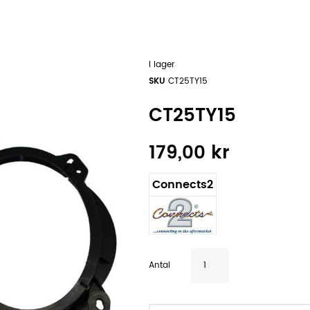
I lager
SKU
CT25TY15
CT25TY15
179,00 kr
Connects2
Antal