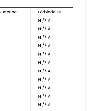
vudenhet
Förbindelse
N // A
N // A
N // A
N // A
N // A
N // A
N // A
N // A
N // A
N // A
N // A