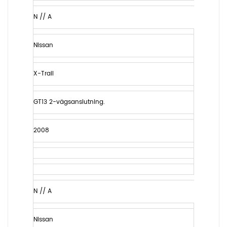
N // A
Nissan
X-Trail
GT13 2-vägsanslutning.
2008
N // A
Nissan