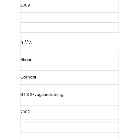
2009
N // A
Nissan
Qashqai
GT13 2-vägsanslutning.
2007