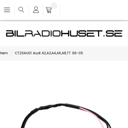
0
Hem
CT29AU01 Audi A2,A3,A4,A6,A8,TT 98-05