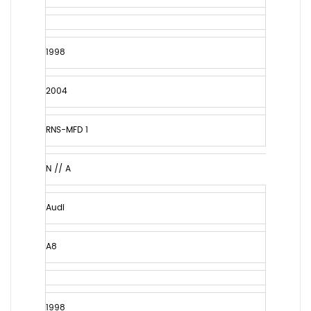
1998
2004
RNS-MFD 1
N // A
Audi
A8
1998