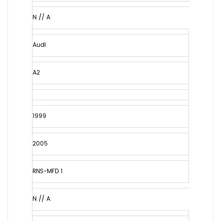
N // A
Audi
A2
1999
2005
RNS-MFD 1
N // A