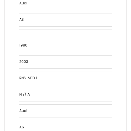
Audi
A3
1998
2003
RNS-MFD 1
N // A
Audi
A6