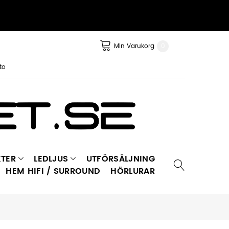
Min Varukorg
0
to
TER
LEDLJUS
UTFÖRSÄLJNING
HEM HIFI / SURROUND
HÖRLURAR