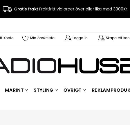
Gratis frakt
Fraktfritt vid order över eller lika med 3000Kr
tt Konto
Min önskelista
Logga in
Skapa ett kon
MARINT
STYLING
ÖVRIGT
REKLAMPRODUK