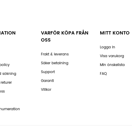
MATION
VARFÖR KÖPA FRÅN
MITT KONTO
OSS
Logga in
Frakt & leverans
Visa varukorg
Säker betalning
policy
Min önskelista
Support
d sökning
FAQ
Garanti
returer
Villkor
oss
enumeration