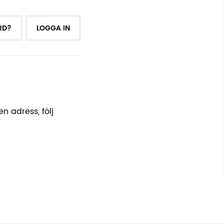
RD?
LOGGA IN
n adress, följ