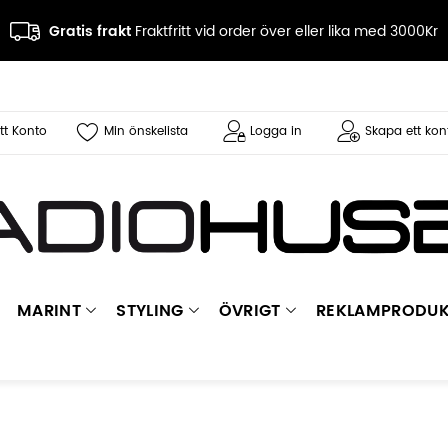
Gratis frakt
Fraktfritt vid order över eller lika med 3000Kr
tt Konto
Min önskelista
Logga in
Skapa ett kon
MARINT
STYLING
ÖVRIGT
REKLAMPRODUK