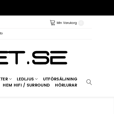
Min Varukorg
0
to
TER
LEDLJUS
UTFÖRSÄLJNING
HEM HIFI / SURROUND
HÖRLURAR