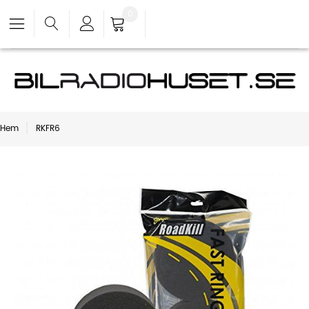
0
Hem
RKFR6