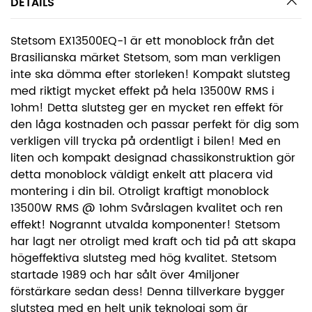
DETAILS
Stetsom EX13500EQ-1 är ett monoblock från det
Brasilianska märket Stetsom, som man verkligen
inte ska dömma efter storleken! Kompakt slutsteg
med riktigt mycket effekt på hela 13500W RMS i
1ohm! Detta slutsteg ger en mycket ren effekt för
den låga kostnaden och passar perfekt för dig som
verkligen vill trycka på ordentligt i bilen! Med en
liten och kompakt designad chassikonstruktion gör
detta monoblock väldigt enkelt att placera vid
montering i din bil. Otroligt kraftigt monoblock
13500W RMS @ 1ohm Svårslagen kvalitet och ren
effekt! Nogrannt utvalda komponenter! Stetsom
har lagt ner otroligt med kraft och tid på att skapa
högeffektiva slutsteg med hög kvalitet. Stetsom
startade 1989 och har sålt över 4miljoner
förstärkare sedan dess! Denna tillverkare bygger
slutsteg med en helt unik teknologi som är