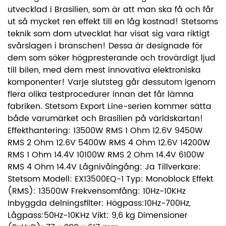
utvecklad i Brasilien, som är att man ska få och får
ut så mycket ren effekt till en låg kostnad! Stetsoms
teknik som dom utvecklat har visat sig vara riktigt
svårslagen i branschen! Dessa är designade för
dem som söker högpresterande och trovärdigt ljud
till bilen, med dem mest innovativa elektroniska
komponenter! Varje slutsteg går dessutom igenom
flera olika testprocedurer innan det får lämna
fabriken. Stetsom Export Line-serien kommer sätta
både varumärket och Brasilien på världskartan!
Effekthantering: 13500W RMS 1 Ohm 12.6V 9450W
RMS 2 Ohm 12.6V 5400W RMS 4 Ohm 12.6V 14200W
RMS 1 Ohm 14.4V 10100W RMS 2 Ohm 14.4V 6100W
RMS 4 Ohm 14.4V Lågnivåingång: Ja Tillverkare:
Stetsom Modell: EX13500EQ-1 Typ: Monoblock Effekt
(RMS): 13500W Frekvensomfång: 10Hz-10KHz
Inbyggda delningsfilter: Högpass:10Hz-700Hz,
Lågpass:50Hz-10KHz Vikt: 9,6 kg Dimensioner